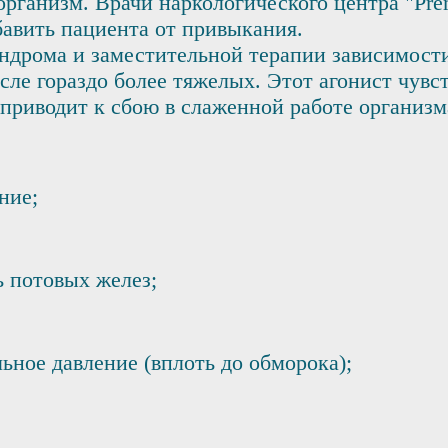
организм. Врачи наркологического центра "Pre
бавить пациента от привыкания.
индрома и заместительной терапии зависимост
исле гораздо более тяжелых. Этот агонист чув
приводит к сбою в слаженной работе организм
ние;
ь потовых желез;
ьное давление (вплоть до обморока);