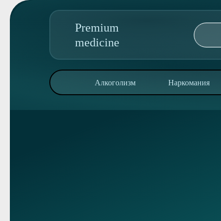
Premium
medicine
89095850344
Алкоголизм
Наркомания
Адрес колл-центра:
ул. Пушкинская, 79
Алкоголизм
Наркомания
Реабилитация
Консультация
О клинике
Контакты