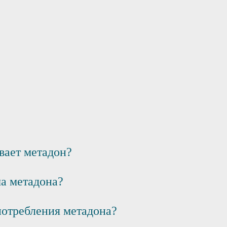
вает метадон?
а метадона?
потребления метадона?