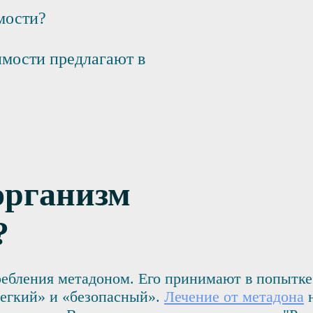
мости?
имости предлагают в
организм
?
ебления метадоном. Его принимают в попытке
легкий» и «безопасный».
Лечение от метадона
н