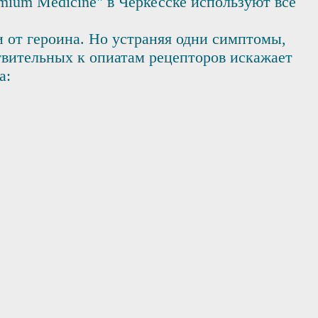
mium Medicine" в Черкесске используют все
и от героина. Но устраняя одни симптомы,
ствительных к опиатам рецепторов искажает
а: